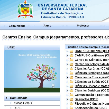
Aluno
Professor
Comunidade
Centros Ensino, Campus (departamentos, professores aloc
Centros Ensino, Campus (depart
UFSC
CAMPUS Blumenau (BL
CAMPUS Curitibanos (C
Centro de Ciências, Tec
Centro Tecnológico de Jo
Ciências Agrárias (CCA)
Ciências Biológicas (CC
Ciências da Educação (
Ciências da Saúde (CCS
Ciências Físicas e Mate
Ciências Jurídicas (CCJ
Comunicação e Express
Comunidade
Desportos (CDS)
Avisos Gerais
Filosofia e Ciências Hu
UFSC
Socioeconômico (CSE)