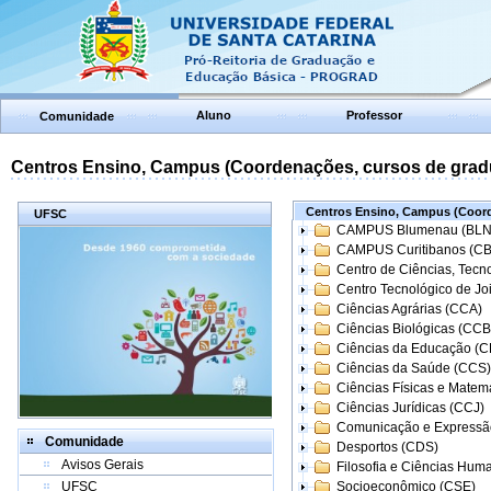
Aluno
Professor
Comunidade
Centros Ensino, Campus (Coordenações, cursos de grad
Centros Ensino, Campus (Coord
UFSC
CAMPUS Blumenau (BLN
CAMPUS Curitibanos (C
Centro de Ciências, Tecn
Centro Tecnológico de Joi
Ciências Agrárias (CCA)
Ciências Biológicas (CCB
Ciências da Educação (
Ciências da Saúde (CCS)
Ciências Físicas e Matem
Ciências Jurídicas (CCJ)
Comunicação e Expressã
Comunidade
Desportos (CDS)
Avisos Gerais
Filosofia e Ciências Hum
UFSC
Socioeconômico (CSE)