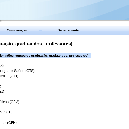
Coordenação
Departamento
uação, graduandos, professores)
enações, cursos de graduação, graduandos, professores)
)
BS)
ologias e Saúde (CTS)
nville (CTJ)
)
CED)
áticas (CFM)
o (CCE)
anas (CFH)