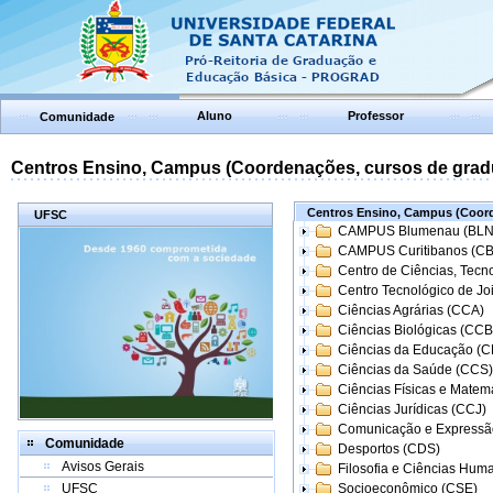
Aluno
Professor
Comunidade
Centros Ensino, Campus (Coordenações, cursos de grad
Centros Ensino, Campus (Coord
UFSC
CAMPUS Blumenau (BLN
CAMPUS Curitibanos (C
Centro de Ciências, Tecn
Centro Tecnológico de Joi
Ciências Agrárias (CCA)
Ciências Biológicas (CCB
Ciências da Educação (
Ciências da Saúde (CCS)
Ciências Físicas e Matem
Ciências Jurídicas (CCJ)
Comunicação e Expressã
Comunidade
Desportos (CDS)
Avisos Gerais
Filosofia e Ciências Hum
UFSC
Socioeconômico (CSE)