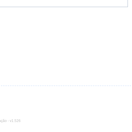
ação
-
v1.526