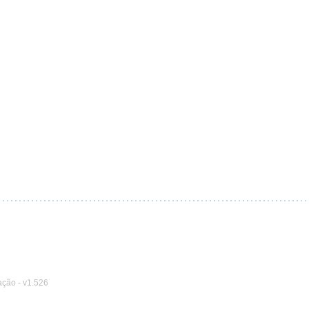
ação
-
v1.526