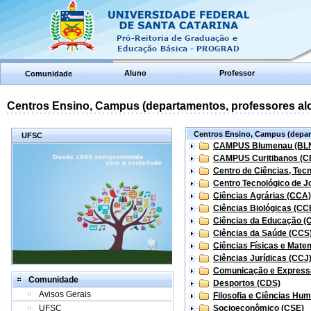
Aluno
Professor
Comunidade
Centros Ensino, Campus (departamentos, professores aloc
Centros Ensino, Campus (depart
UFSC
CAMPUS Blumenau (BL
CAMPUS Curitibanos (C
Centro de Ciências, Tec
Centro Tecnológico de Jo
Ciências Agrárias (CCA)
Ciências Biológicas (CC
Ciências da Educação (
Ciências da Saúde (CCS
Ciências Físicas e Mate
Ciências Jurídicas (CCJ
Comunicação e Express
Comunidade
Desportos (CDS)
Avisos Gerais
Filosofia e Ciências Hu
UFSC
Socioeconômico (CSE)