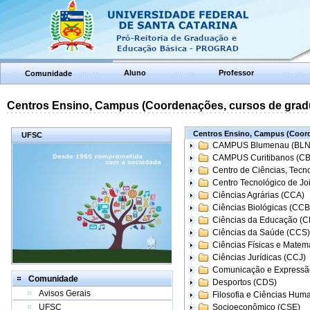
Aluno
Professor
Comunidade
Centros Ensino, Campus (Coordenações, cursos de grad
Centros Ensino, Campus (Coord
UFSC
CAMPUS Blumenau (BLN
CAMPUS Curitibanos (C
Centro de Ciências, Tecn
Centro Tecnológico de Joi
Ciências Agrárias (CCA)
Ciências Biológicas (CCB
Ciências da Educação (
Ciências da Saúde (CCS)
Ciências Físicas e Matem
Ciências Jurídicas (CCJ)
Comunicação e Expressã
Comunidade
Desportos (CDS)
Avisos Gerais
Filosofia e Ciências Hum
UFSC
Socioeconômico (CSE)