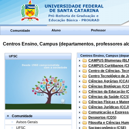
Aluno
Professor
Comunidade
Centros Ensino, Campus (departamentos, professores aloc
Centros Ensino, Campus (depart
UFSC
CAMPUS Blumenau (BL
CAMPUS Curitibanos (C
Centro de Ciências, Tec
Centro Tecnológico de Jo
Ciências Agrárias (CCA)
Ciências Biológicas (CC
Ciências da Educação (
Ciências da Saúde (CCS
Ciências Físicas e Mate
Ciências Jurídicas (CCJ
Comunicação e Express
Comunidade
Desportos (CDS)
Avisos Gerais
Filosofia e Ciências Hu
UFSC
Socioeconômico (CSE)