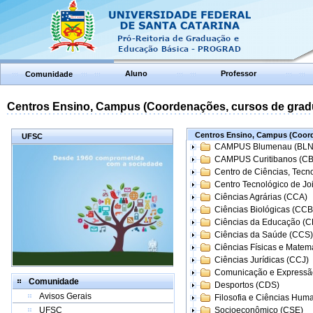
Aluno
Professor
Comunidade
Centros Ensino, Campus (Coordenações, cursos de grad
Centros Ensino, Campus (Coord
UFSC
CAMPUS Blumenau (BLN
CAMPUS Curitibanos (C
Centro de Ciências, Tecn
Centro Tecnológico de Joi
Ciências Agrárias (CCA)
Ciências Biológicas (CCB
Ciências da Educação (
Ciências da Saúde (CCS)
Ciências Físicas e Matem
Ciências Jurídicas (CCJ)
Comunicação e Expressã
Comunidade
Desportos (CDS)
Avisos Gerais
Filosofia e Ciências Hum
UFSC
Socioeconômico (CSE)