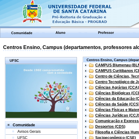
Aluno
Professor
Comunidade
Centros Ensino, Campus (departamentos, professores aloc
Centros Ensino, Campus (depart
UFSC
CAMPUS Blumenau (BL
CAMPUS Curitibanos (C
Centro de Ciências, Tec
Centro Tecnológico de Jo
Ciências Agrárias (CCA)
Ciências Biológicas (CC
Ciências da Educação (
Ciências da Saúde (CCS
Ciências Físicas e Mate
Ciências Jurídicas (CCJ
Comunicação e Express
Comunidade
Desportos (CDS)
Avisos Gerais
Filosofia e Ciências Hu
UFSC
Socioeconômico (CSE)