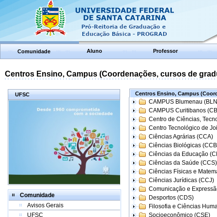
Aluno
Professor
Comunidade
Centros Ensino, Campus (Coordenações, cursos de grad
Centros Ensino, Campus (Coord
UFSC
CAMPUS Blumenau (BLN
CAMPUS Curitibanos (C
Centro de Ciências, Tecn
Centro Tecnológico de Joi
Ciências Agrárias (CCA)
Ciências Biológicas (CCB
Ciências da Educação (
Ciências da Saúde (CCS)
Ciências Físicas e Matem
Ciências Jurídicas (CCJ)
Comunicação e Expressã
Comunidade
Desportos (CDS)
Avisos Gerais
Filosofia e Ciências Hum
UFSC
Socioeconômico (CSE)