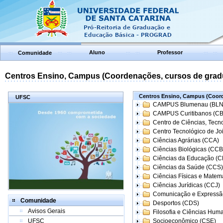
Aluno
Professor
Comunidade
Centros Ensino, Campus (Coordenações, cursos de grad
Centros Ensino, Campus (Coord
UFSC
CAMPUS Blumenau (BLN
CAMPUS Curitibanos (C
Centro de Ciências, Tecn
Centro Tecnológico de Joi
Ciências Agrárias (CCA)
Ciências Biológicas (CCB
Ciências da Educação (
Ciências da Saúde (CCS)
Ciências Físicas e Matem
Ciências Jurídicas (CCJ)
Comunicação e Expressã
Comunidade
Desportos (CDS)
Avisos Gerais
Filosofia e Ciências Hum
UFSC
Socioeconômico (CSE)