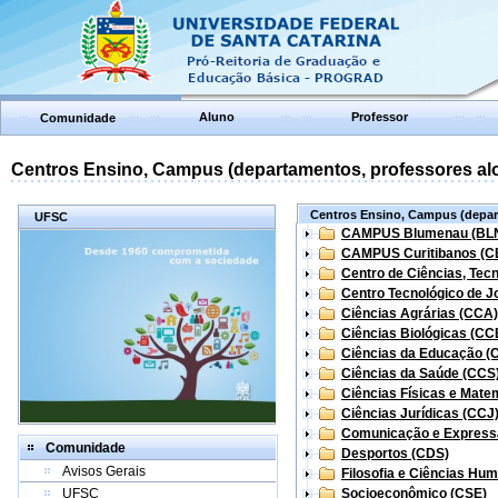
Aluno
Professor
Comunidade
Centros Ensino, Campus (departamentos, professores aloc
Centros Ensino, Campus (depart
UFSC
CAMPUS Blumenau (BL
CAMPUS Curitibanos (C
Centro de Ciências, Tec
Centro Tecnológico de Jo
Ciências Agrárias (CCA)
Ciências Biológicas (CC
Ciências da Educação (
Ciências da Saúde (CCS
Ciências Físicas e Mate
Ciências Jurídicas (CCJ
Comunicação e Express
Comunidade
Desportos (CDS)
Avisos Gerais
Filosofia e Ciências Hu
UFSC
Socioeconômico (CSE)