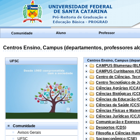
Aluno
Professor
Comunidade
Centros Ensino, Campus (departamentos, professores aloc
Centros Ensino, Campus (depart
UFSC
CAMPUS Blumenau (BL
CAMPUS Curitibanos (C
Centro de Ciências, Tec
Centro Tecnológico de Jo
Ciências Agrárias (CCA)
Ciências Biológicas (CC
Ciências da Educação (
Ciências da Saúde (CCS
Ciências Físicas e Mate
Ciências Jurídicas (CCJ
Comunicação e Express
Comunidade
Desportos (CDS)
Avisos Gerais
Filosofia e Ciências Hu
UFSC
Socioeconômico (CSE)