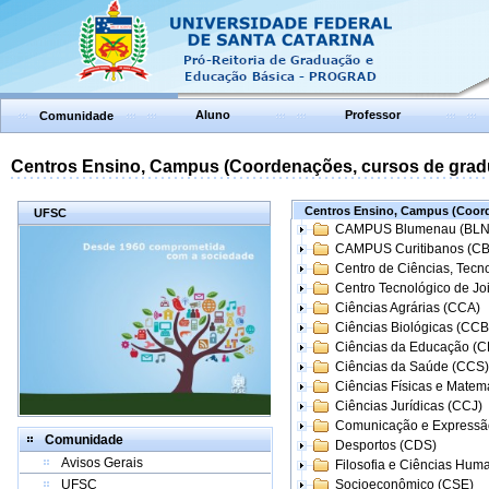
Aluno
Professor
Comunidade
Centros Ensino, Campus (Coordenações, cursos de grad
Centros Ensino, Campus (Coord
UFSC
CAMPUS Blumenau (BLN
CAMPUS Curitibanos (C
Centro de Ciências, Tecn
Centro Tecnológico de Joi
Ciências Agrárias (CCA)
Ciências Biológicas (CCB
Ciências da Educação (
Ciências da Saúde (CCS)
Ciências Físicas e Matem
Ciências Jurídicas (CCJ)
Comunicação e Expressã
Comunidade
Desportos (CDS)
Avisos Gerais
Filosofia e Ciências Hum
UFSC
Socioeconômico (CSE)