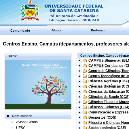
Aluno
Professor
Comunidade
Centros Ensino, Campus (departamentos, professores aloc
Centros Ensino, Campus (depart
UFSC
CAMPUS Blumenau (BL
CAMPUS Curitibanos (C
Centro de Ciências, Tec
Centro Tecnológico de Jo
Ciências Agrárias (CCA)
Ciências Biológicas (CC
Ciências da Educação (
Ciências da Saúde (CCS
Ciências Físicas e Mate
Ciências Jurídicas (CCJ
Comunicação e Express
Comunidade
Desportos (CDS)
Avisos Gerais
Filosofia e Ciências Hu
UFSC
Socioeconômico (CSE)