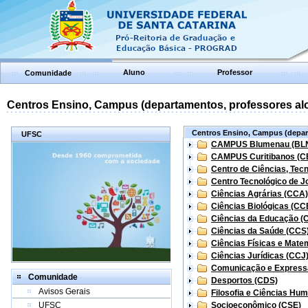
Aluno
Professor
Comunidade
Centros Ensino, Campus (departamentos, professores aloc
Centros Ensino, Campus (depart
UFSC
CAMPUS Blumenau (BL
CAMPUS Curitibanos (C
Centro de Ciências, Tec
Centro Tecnológico de Jo
Ciências Agrárias (CCA)
Ciências Biológicas (CC
Ciências da Educação (
Ciências da Saúde (CCS
Ciências Físicas e Mate
Ciências Jurídicas (CCJ
Comunicação e Express
Comunidade
Desportos (CDS)
Avisos Gerais
Filosofia e Ciências Hu
UFSC
Socioeconômico (CSE)