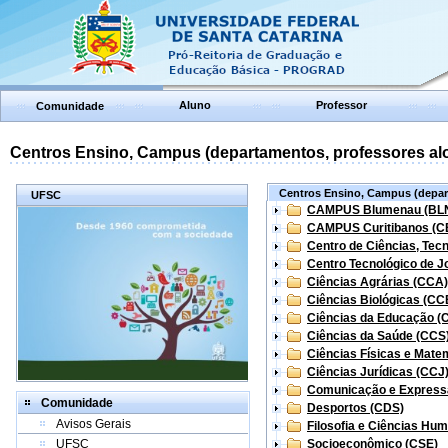
Aluno
Professor
Comunidade
Centros Ensino, Campus (departamentos, professores aloc
Centros Ensino, Campus (depart
UFSC
CAMPUS Blumenau (BL
CAMPUS Curitibanos (C
Centro de Ciências, Tec
Centro Tecnológico de Jo
Ciências Agrárias (CCA)
Ciências Biológicas (CC
Ciências da Educação (
Ciências da Saúde (CCS
Ciências Físicas e Mate
Ciências Jurídicas (CCJ
Comunicação e Express
Comunidade
Desportos (CDS)
Avisos Gerais
Filosofia e Ciências Hu
UFSC
Socioeconômico (CSE)