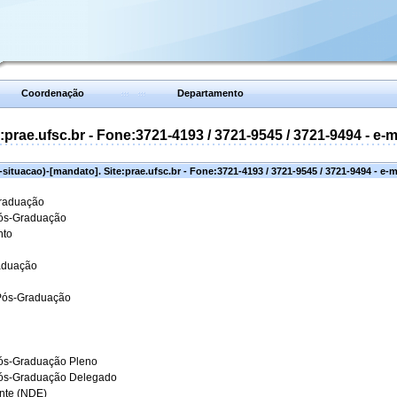
Coordenação
Departamento
prae.ufsc.br - Fone:3721-4193 / 3721-9545 / 3721-9494 - e-
situacao)-[mandato]. Site:prae.ufsc.br - Fone:3721-4193 / 3721-9545 / 3721-9494 - e-
Graduação
Pós-Graduação
nto
aduação
 Pós-Graduação
ós-Graduação Pleno
Pós-Graduação Delegado
ante (NDE)