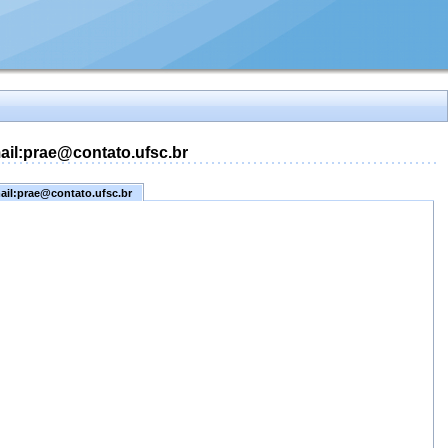
mail:prae@contato.ufsc.br
mail:prae@contato.ufsc.br