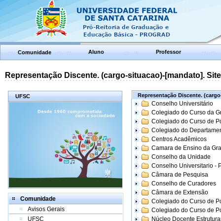
Aluno
Professor
Comunidade
Representação Discente. (cargo-situacao)-[mandato]. Site:
Representação Discente. (cargo-
UFSC
Conselho Universitário
Colegiado do Curso da 
Colegiado do Curso de 
Colegiado do Departame
Centros Acadêmicos
Camara de Ensino da Gr
Conselho da Unidade
Conselho Universitario -
Câmara de Pesquisa
Conselho de Curadores
Câmara de Extensão
Comunidade
Colegiado do Curso de P
Avisos Gerais
Colegiado do Curso de 
UFSC
Núcleo Docente Estrutur