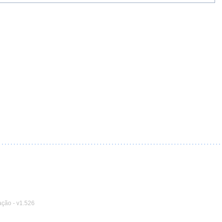
ação
-
v1.526