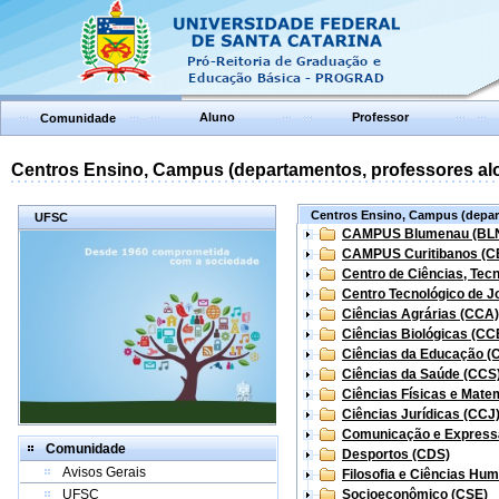
Aluno
Professor
Comunidade
Centros Ensino, Campus (departamentos, professores aloc
Centros Ensino, Campus (depart
UFSC
CAMPUS Blumenau (BL
CAMPUS Curitibanos (C
Centro de Ciências, Tec
Centro Tecnológico de Jo
Ciências Agrárias (CCA)
Ciências Biológicas (CC
Ciências da Educação (
Ciências da Saúde (CCS
Ciências Físicas e Mate
Ciências Jurídicas (CCJ
Comunicação e Express
Comunidade
Desportos (CDS)
Avisos Gerais
Filosofia e Ciências Hu
UFSC
Socioeconômico (CSE)