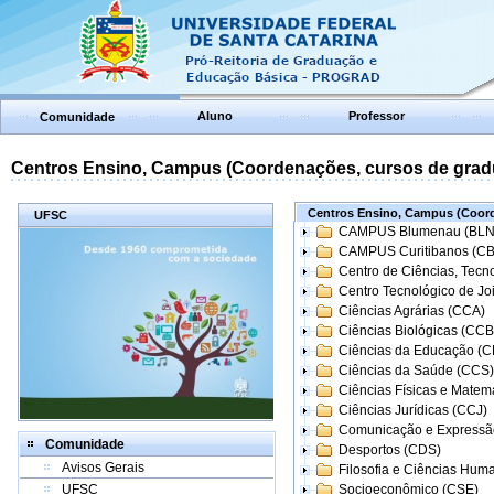
Aluno
Professor
Comunidade
Centros Ensino, Campus (Coordenações, cursos de grad
Centros Ensino, Campus (Coord
UFSC
CAMPUS Blumenau (BLN
CAMPUS Curitibanos (C
Centro de Ciências, Tecn
Centro Tecnológico de Joi
Ciências Agrárias (CCA)
Ciências Biológicas (CCB
Ciências da Educação (
Ciências da Saúde (CCS)
Ciências Físicas e Matem
Ciências Jurídicas (CCJ)
Comunicação e Expressã
Comunidade
Desportos (CDS)
Avisos Gerais
Filosofia e Ciências Hum
UFSC
Socioeconômico (CSE)