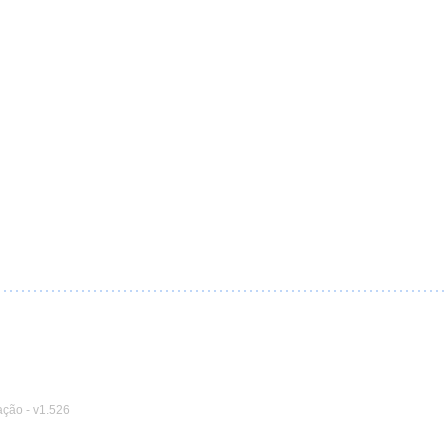
ação
-
v1.526