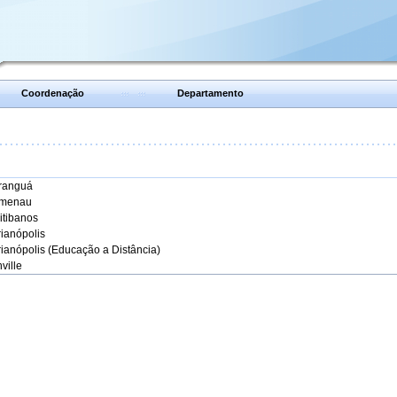
Coordenação
Departamento
aranguá
umenau
itibanos
rianópolis
rianópolis (Educação a Distância)
ville