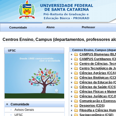
Aluno
Professor
Comunidade
Centros Ensino, Campus (departamentos, professores aloc
Centros Ensino, Campus (depart
UFSC
CAMPUS Blumenau (BL
CAMPUS Curitibanos (C
Centro de Ciências, Tec
Centro Tecnológico de Jo
Ciências Agrárias (CCA)
Ciências Biológicas (CC
Ciências da Educação (
Ciências da Saúde (CCS
Ciências Físicas e Mate
Ciências Jurídicas (CCJ
Comunicação e Express
Comunidade
Desportos (CDS)
Avisos Gerais
Filosofia e Ciências Hu
UFSC
Socioeconômico (CSE)