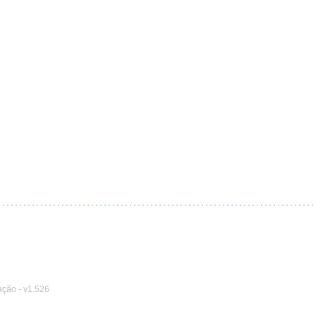
ação
-
v1.526