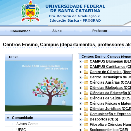
Aluno
Professor
Comunidade
Centros Ensino, Campus (departamentos, professores aloc
Centros Ensino, Campus (depart
UFSC
CAMPUS Blumenau (BL
CAMPUS Curitibanos (C
Centro de Ciências, Tec
Centro Tecnológico de Jo
Ciências Agrárias (CCA)
Ciências Biológicas (CC
Ciências da Educação (
Ciências da Saúde (CCS
Ciências Físicas e Mate
Ciências Jurídicas (CCJ
Comunicação e Express
Comunidade
Desportos (CDS)
Avisos Gerais
Filosofia e Ciências Hu
UFSC
Socioeconômico (CSE)