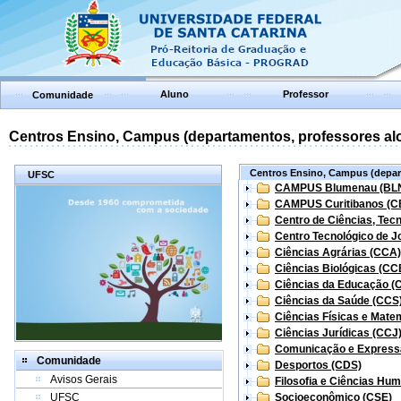
Aluno
Professor
Comunidade
Centros Ensino, Campus (departamentos, professores aloc
Centros Ensino, Campus (depart
UFSC
CAMPUS Blumenau (BL
CAMPUS Curitibanos (C
Centro de Ciências, Tec
Centro Tecnológico de Jo
Ciências Agrárias (CCA)
Ciências Biológicas (CC
Ciências da Educação (
Ciências da Saúde (CCS
Ciências Físicas e Mate
Ciências Jurídicas (CCJ
Comunicação e Express
Comunidade
Desportos (CDS)
Avisos Gerais
Filosofia e Ciências Hu
UFSC
Socioeconômico (CSE)