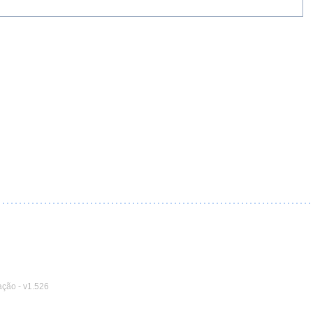
ação
-
v1.526