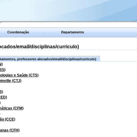
Coordenação
Departamento
ados/email/disciplinas/curriculo)
amentos, professores alocados/email/disciplinas/curriculo)
N)
BS)
nologias e Saúde (CTS)
inville (CTJ)
B)
CED)
)
máticas (CFM)
)
ão (CCE)
manas (CFH)