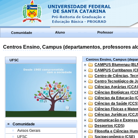
Aluno
Professor
Comunidade
Centros Ensino, Campus (departamentos, professores aloc
Centros Ensino, Campus (depart
UFSC
CAMPUS Blumenau (BL
CAMPUS Curitibanos (C
Centro de Ciências, Tec
Centro Tecnológico de Jo
Ciências Agrárias (CCA)
Ciências Biológicas (CC
Ciências da Educação (
Ciências da Saúde (CCS
Ciências Físicas e Mate
Ciências Jurídicas (CCJ
Comunicação e Express
Comunidade
Desportos (CDS)
Avisos Gerais
Filosofia e Ciências Hu
UFSC
Socioeconômico (CSE)