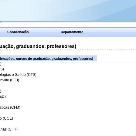
Coordenação
Departamento
uação, graduandos, professores)
enações, cursos de graduação, graduandos, professores)
)
BS)
ologias e Saúde (CTS)
nville (CTJ)
)
CED)
áticas (CFM)
o (CCE)
anas (CFH)