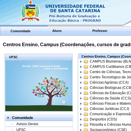
Aluno
Professor
Comunidade
Centros Ensino, Campus (Coordenações, cursos de grad
Centros Ensino, Campus (Coord
UFSC
CAMPUS Blumenau (BLN
CAMPUS Curitibanos (C
Centro de Ciências, Tecn
Centro Tecnológico de Joi
Ciências Agrárias (CCA)
Ciências Biológicas (CCB
Ciências da Educação (
Ciências da Saúde (CCS)
Ciências Físicas e Matem
Ciências Jurídicas (CCJ)
Comunicação e Expressã
Comunidade
Desportos (CDS)
Avisos Gerais
Filosofia e Ciências Hum
UFSC
Socioeconômico (CSE)