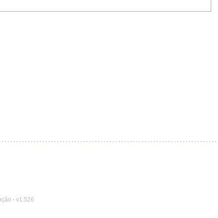
ação
-
v1.526