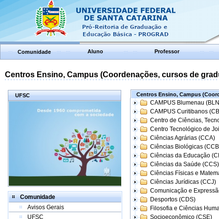
Aluno
Professor
Comunidade
Centros Ensino, Campus (Coordenações, cursos de grad
Centros Ensino, Campus (Coord
UFSC
CAMPUS Blumenau (BLN
CAMPUS Curitibanos (C
Centro de Ciências, Tecn
Centro Tecnológico de Joi
Ciências Agrárias (CCA)
Ciências Biológicas (CCB
Ciências da Educação (
Ciências da Saúde (CCS)
Ciências Físicas e Matem
Ciências Jurídicas (CCJ)
Comunicação e Expressã
Comunidade
Desportos (CDS)
Avisos Gerais
Filosofia e Ciências Hum
UFSC
Socioeconômico (CSE)