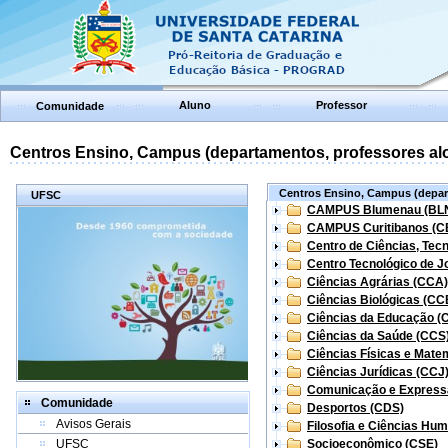
Aluno
Professor
Comunidade
Centros Ensino, Campus (departamentos, professores aloc
Centros Ensino, Campus (depart
UFSC
CAMPUS Blumenau (BL
CAMPUS Curitibanos (C
Centro de Ciências, Tec
Centro Tecnológico de Jo
Ciências Agrárias (CCA)
Ciências Biológicas (CC
Ciências da Educação (
Ciências da Saúde (CCS
Ciências Físicas e Mate
Ciências Jurídicas (CCJ
Comunicação e Express
Comunidade
Desportos (CDS)
Avisos Gerais
Filosofia e Ciências Hu
UFSC
Socioeconômico (CSE)