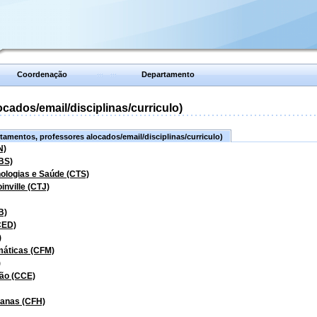
Coordenação
Departamento
ados/email/disciplinas/curriculo)
amentos, professores alocados/email/disciplinas/curriculo)
N)
BS)
nologias e Saúde (CTS)
inville (CTJ)
B)
CED)
)
máticas (CFM)
)
ão (CCE)
manas (CFH)