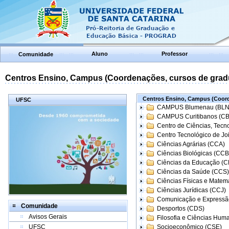
Aluno
Professor
Comunidade
Centros Ensino, Campus (Coordenações, cursos de grad
Centros Ensino, Campus (Coord
UFSC
CAMPUS Blumenau (BLN
CAMPUS Curitibanos (C
Centro de Ciências, Tecn
Centro Tecnológico de Joi
Ciências Agrárias (CCA)
Ciências Biológicas (CCB
Ciências da Educação (
Ciências da Saúde (CCS)
Ciências Físicas e Matem
Ciências Jurídicas (CCJ)
Comunicação e Expressã
Comunidade
Desportos (CDS)
Avisos Gerais
Filosofia e Ciências Hum
UFSC
Socioeconômico (CSE)