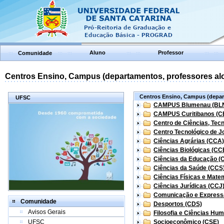
Aluno
Professor
Comunidade
Centros Ensino, Campus (departamentos, professores aloc
Centros Ensino, Campus (depart
UFSC
CAMPUS Blumenau (BL
CAMPUS Curitibanos (C
Centro de Ciências, Tec
Centro Tecnológico de Jo
Ciências Agrárias (CCA)
Ciências Biológicas (CC
Ciências da Educação (
Ciências da Saúde (CCS
Ciências Físicas e Mate
Ciências Jurídicas (CCJ
Comunicação e Express
Comunidade
Desportos (CDS)
Avisos Gerais
Filosofia e Ciências Hu
UFSC
Socioeconômico (CSE)