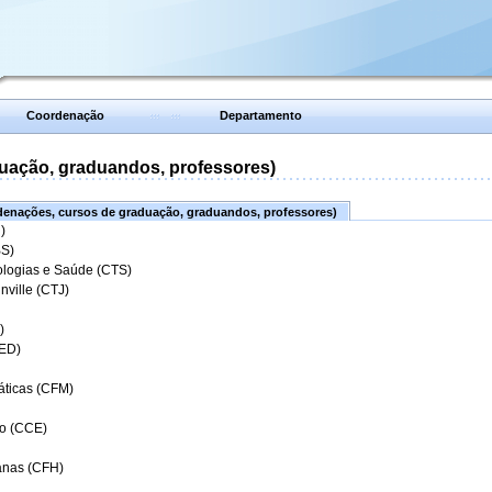
Coordenação
Departamento
uação, graduandos, professores)
enações, cursos de graduação, graduandos, professores)
)
BS)
ologias e Saúde (CTS)
nville (CTJ)
)
CED)
áticas (CFM)
o (CCE)
anas (CFH)