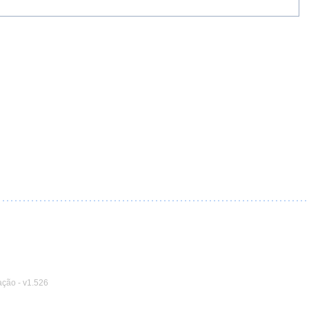
ação
-
v1.526