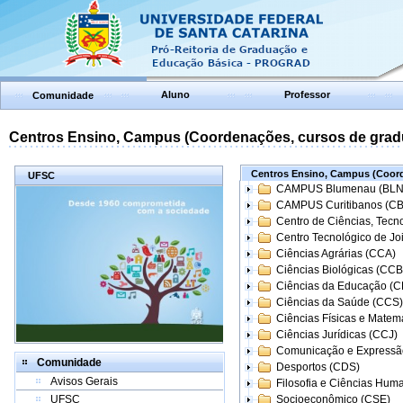
Aluno
Professor
Comunidade
Centros Ensino, Campus (Coordenações, cursos de grad
Centros Ensino, Campus (Coord
UFSC
CAMPUS Blumenau (BLN
CAMPUS Curitibanos (C
Centro de Ciências, Tecn
Centro Tecnológico de Joi
Ciências Agrárias (CCA)
Ciências Biológicas (CCB
Ciências da Educação (
Ciências da Saúde (CCS)
Ciências Físicas e Matem
Ciências Jurídicas (CCJ)
Comunicação e Expressã
Comunidade
Desportos (CDS)
Avisos Gerais
Filosofia e Ciências Hum
UFSC
Socioeconômico (CSE)