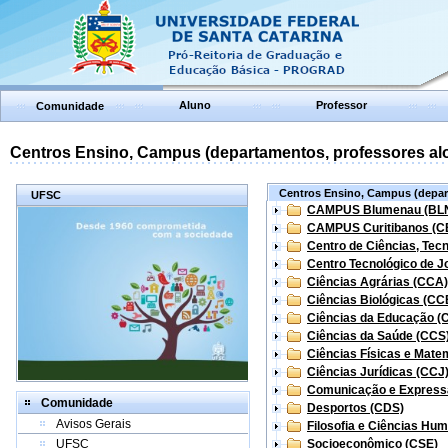
Aluno
Professor
Comunidade
Centros Ensino, Campus (departamentos, professores aloc
Centros Ensino, Campus (depart
UFSC
CAMPUS Blumenau (BL
CAMPUS Curitibanos (C
Centro de Ciências, Tec
Centro Tecnológico de Jo
Ciências Agrárias (CCA)
Ciências Biológicas (CC
Ciências da Educação (
Ciências da Saúde (CCS
Ciências Físicas e Mate
Ciências Jurídicas (CCJ
Comunicação e Express
Comunidade
Desportos (CDS)
Avisos Gerais
Filosofia e Ciências Hu
UFSC
Socioeconômico (CSE)