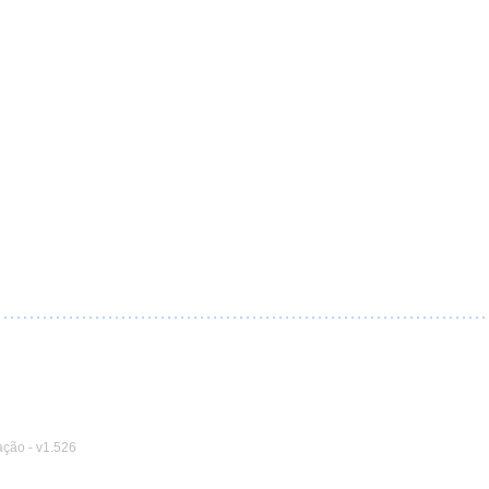
ação
-
v1.526