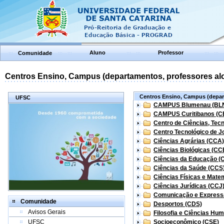
Aluno
Professor
Comunidade
Centros Ensino, Campus (departamentos, professores aloc
Centros Ensino, Campus (depart
UFSC
CAMPUS Blumenau (BL
CAMPUS Curitibanos (C
Centro de Ciências, Tec
Centro Tecnológico de Jo
Ciências Agrárias (CCA)
Ciências Biológicas (CC
Ciências da Educação (
Ciências da Saúde (CCS
Ciências Físicas e Mate
Ciências Jurídicas (CCJ
Comunicação e Express
Comunidade
Desportos (CDS)
Avisos Gerais
Filosofia e Ciências Hu
UFSC
Socioeconômico (CSE)