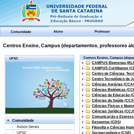
Aluno
Professor
Comunidade
Centros Ensino, Campus (departamentos, professores aloc
Centros Ensino, Campus (depart
UFSC
CAMPUS Blumenau (BL
CAMPUS Curitibanos (C
Centro de Ciências, Tec
Centro Tecnológico de Jo
Ciências Agrárias (CCA)
Ciências Biológicas (CC
Ciências da Educação (
Ciências da Saúde (CCS
Ciências Físicas e Mate
Ciências Jurídicas (CCJ
Comunicação e Express
Comunidade
Desportos (CDS)
Avisos Gerais
Filosofia e Ciências Hu
UFSC
Socioeconômico (CSE)