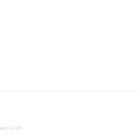
ação
-
v1.526