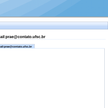
mail:prae@contato.ufsc.br
mail:prae@contato.ufsc.br