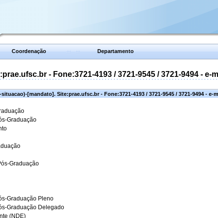
Coordenação
Departamento
prae.ufsc.br - Fone:3721-4193 / 3721-9545 / 3721-9494 - e-
situacao)-[mandato]. Site:prae.ufsc.br - Fone:3721-4193 / 3721-9545 / 3721-9494 - e-
Graduação
Pós-Graduação
nto
aduação
 Pós-Graduação
ós-Graduação Pleno
Pós-Graduação Delegado
ante (NDE)