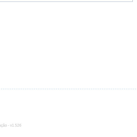
ação
-
v1.526