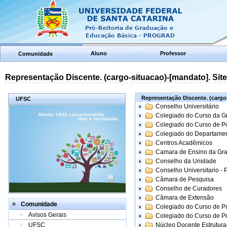
Aluno
Professor
Comunidade
Representação Discente. (cargo-situacao)-[mandato]. Site:
Representação Discente. (cargo-
UFSC
Conselho Universitário
Colegiado do Curso da 
Colegiado do Curso de 
Colegiado do Departame
Centros Acadêmicos
Camara de Ensino da Gr
Conselho da Unidade
Conselho Universitario -
Câmara de Pesquisa
Conselho de Curadores
Câmara de Extensão
Comunidade
Colegiado do Curso de P
Avisos Gerais
Colegiado do Curso de 
UFSC
Núcleo Docente Estrutur