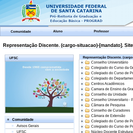
Aluno
Professor
Comunidade
Representação Discente. (cargo-situacao)-[mandato]. Site:
Representação Discente. (cargo-
UFSC
Conselho Universitário
Colegiado do Curso da 
Colegiado do Curso de 
Colegiado do Departame
Centros Acadêmicos
Camara de Ensino da Gr
Conselho da Unidade
Conselho Universitario -
Câmara de Pesquisa
Conselho de Curadores
Câmara de Extensão
Comunidade
Colegiado do Curso de P
Avisos Gerais
Colegiado do Curso de 
UFSC
Núcleo Docente Estrutur