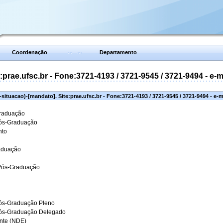
Coordenação
Departamento
prae.ufsc.br - Fone:3721-4193 / 3721-9545 / 3721-9494 - e-
situacao)-[mandato]. Site:prae.ufsc.br - Fone:3721-4193 / 3721-9545 / 3721-9494 - e-
Graduação
Pós-Graduação
nto
aduação
 Pós-Graduação
ós-Graduação Pleno
Pós-Graduação Delegado
ante (NDE)