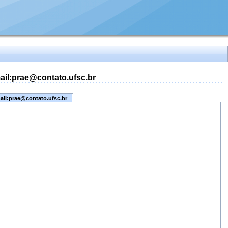
mail:prae@contato.ufsc.br
mail:prae@contato.ufsc.br