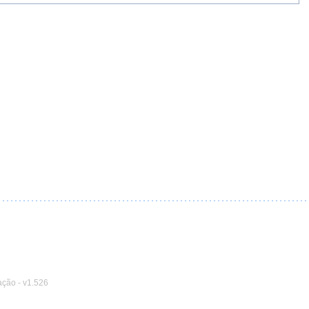
ação
-
v1.526