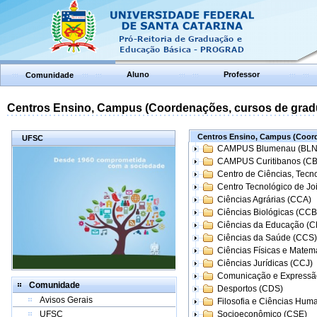
Aluno
Professor
Comunidade
Centros Ensino, Campus (Coordenações, cursos de grad
Centros Ensino, Campus (Coord
UFSC
CAMPUS Blumenau (BLN
CAMPUS Curitibanos (C
Centro de Ciências, Tecn
Centro Tecnológico de Joi
Ciências Agrárias (CCA)
Ciências Biológicas (CCB
Ciências da Educação (
Ciências da Saúde (CCS)
Ciências Físicas e Matem
Ciências Jurídicas (CCJ)
Comunicação e Expressã
Comunidade
Desportos (CDS)
Avisos Gerais
Filosofia e Ciências Hum
UFSC
Socioeconômico (CSE)