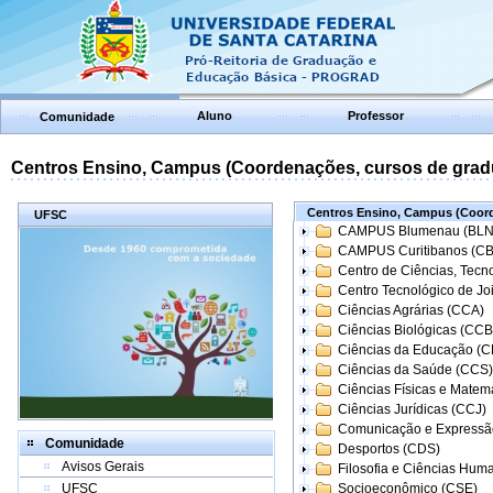
Aluno
Professor
Comunidade
Centros Ensino, Campus (Coordenações, cursos de grad
Centros Ensino, Campus (Coord
UFSC
CAMPUS Blumenau (BLN
CAMPUS Curitibanos (C
Centro de Ciências, Tecn
Centro Tecnológico de Joi
Ciências Agrárias (CCA)
Ciências Biológicas (CCB
Ciências da Educação (
Ciências da Saúde (CCS)
Ciências Físicas e Matem
Ciências Jurídicas (CCJ)
Comunicação e Expressã
Comunidade
Desportos (CDS)
Avisos Gerais
Filosofia e Ciências Hum
UFSC
Socioeconômico (CSE)