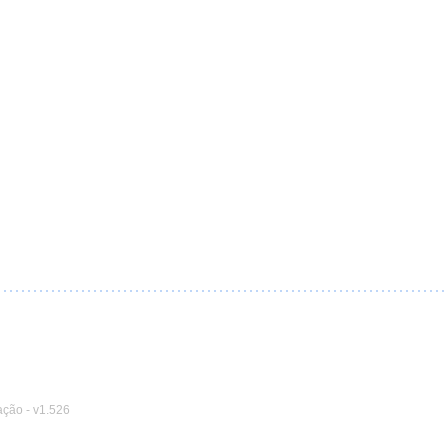
ação
-
v1.526