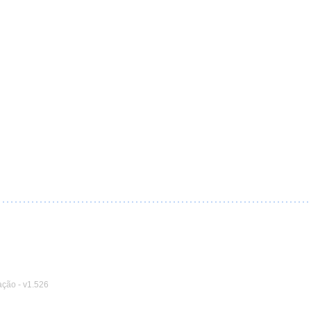
ação
-
v1.526