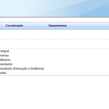
Coordenação
Departamento
aranguá
umenau
itibanos
rianópolis
rianópolis (Educação a Distância)
ville