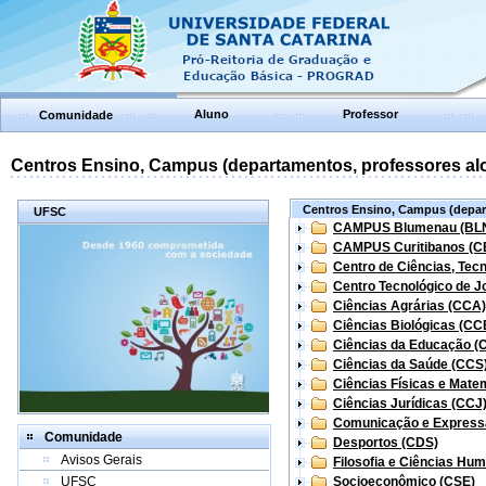
Aluno
Professor
Comunidade
Centros Ensino, Campus (departamentos, professores aloc
Centros Ensino, Campus (depart
UFSC
CAMPUS Blumenau (BL
CAMPUS Curitibanos (C
Centro de Ciências, Tec
Centro Tecnológico de Jo
Ciências Agrárias (CCA)
Ciências Biológicas (CC
Ciências da Educação (
Ciências da Saúde (CCS
Ciências Físicas e Mate
Ciências Jurídicas (CCJ
Comunicação e Express
Comunidade
Desportos (CDS)
Avisos Gerais
Filosofia e Ciências Hu
UFSC
Socioeconômico (CSE)