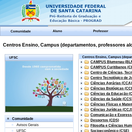
Aluno
Professor
Comunidade
Centros Ensino, Campus (departamentos, professores aloc
Centros Ensino, Campus (depart
UFSC
CAMPUS Blumenau (BL
CAMPUS Curitibanos (C
Centro de Ciências, Tec
Centro Tecnológico de Jo
Ciências Agrárias (CCA)
Ciências Biológicas (CC
Ciências da Educação (
Ciências da Saúde (CCS
Ciências Físicas e Mate
Ciências Jurídicas (CCJ
Comunicação e Express
Comunidade
Desportos (CDS)
Avisos Gerais
Filosofia e Ciências Hu
UFSC
Socioeconômico (CSE)