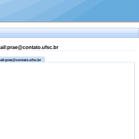
mail:prae@contato.ufsc.br
mail:prae@contato.ufsc.br