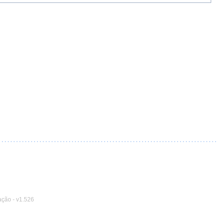
ação
-
v1.526