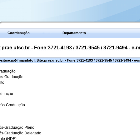
Coordenação
Departamento
prae.ufsc.br - Fone:3721-4193 / 3721-9545 / 3721-9494 - e-
situacao)-[mandato]. Site:prae.ufsc.br - Fone:3721-4193 / 3721-9545 / 3721-9494 - e-
Graduação
Pós-Graduação
nto
aduação
 Pós-Graduação
ós-Graduação Pleno
Pós-Graduação Delegado
ante (NDE)