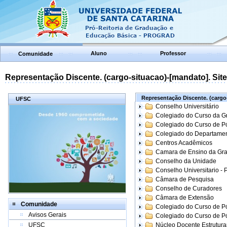
Aluno
Professor
Comunidade
Representação Discente. (cargo-situacao)-[mandato]. Site:
Representação Discente. (cargo-
UFSC
Conselho Universitário
Colegiado do Curso da 
Colegiado do Curso de 
Colegiado do Departame
Centros Acadêmicos
Camara de Ensino da Gr
Conselho da Unidade
Conselho Universitario -
Câmara de Pesquisa
Conselho de Curadores
Câmara de Extensão
Comunidade
Colegiado do Curso de P
Avisos Gerais
Colegiado do Curso de 
UFSC
Núcleo Docente Estrutur