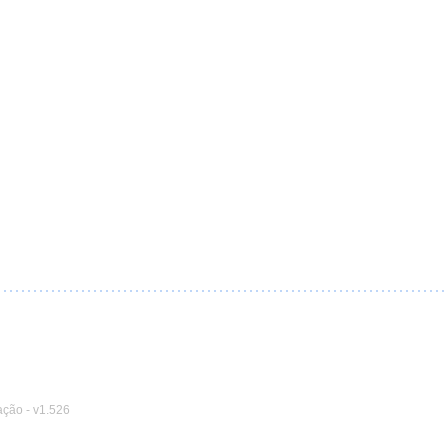
ação
-
v1.526