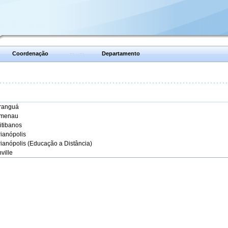
Coordenação
Departamento
aranguá
umenau
itibanos
rianópolis
rianópolis (Educação a Distância)
ville