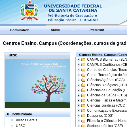
Aluno
Professor
Comunidade
Centros Ensino, Campus (Coordenações, cursos de grad
Centros Ensino, Campus (Coord
UFSC
CAMPUS Blumenau (BLN
CAMPUS Curitibanos (C
Centro de Ciências, Tecn
Centro Tecnológico de Joi
Ciências Agrárias (CCA)
Ciências Biológicas (CCB
Ciências da Educação (
Ciências da Saúde (CCS)
Ciências Físicas e Matem
Ciências Jurídicas (CCJ)
Comunicação e Expressã
Comunidade
Desportos (CDS)
Avisos Gerais
Filosofia e Ciências Hum
UFSC
Socioeconômico (CSE)