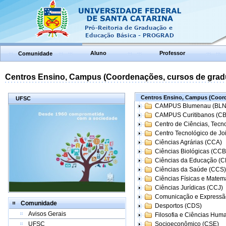
Aluno
Professor
Comunidade
Centros Ensino, Campus (Coordenações, cursos de grad
Centros Ensino, Campus (Coord
UFSC
CAMPUS Blumenau (BLN
CAMPUS Curitibanos (C
Centro de Ciências, Tecn
Centro Tecnológico de Joi
Ciências Agrárias (CCA)
Ciências Biológicas (CCB
Ciências da Educação (
Ciências da Saúde (CCS)
Ciências Físicas e Matem
Ciências Jurídicas (CCJ)
Comunicação e Expressã
Comunidade
Desportos (CDS)
Avisos Gerais
Filosofia e Ciências Hum
UFSC
Socioeconômico (CSE)