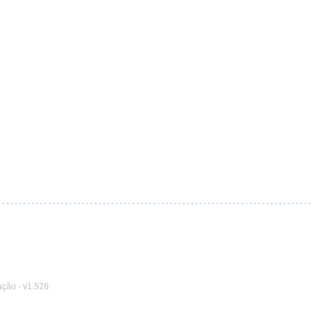
ação
-
v1.526